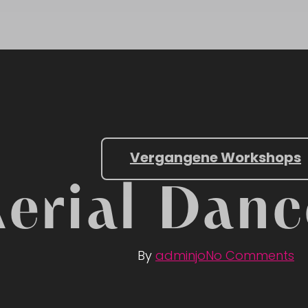
Vergangene Workshops
erial Dan
By
adminjo
No Comments