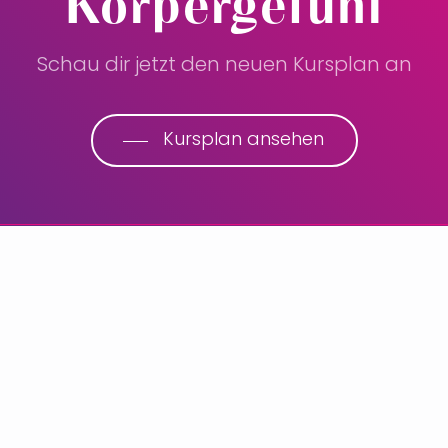
Körpergefühl
Schau dir jetzt den neuen Kursplan an
Kursplan ansehen