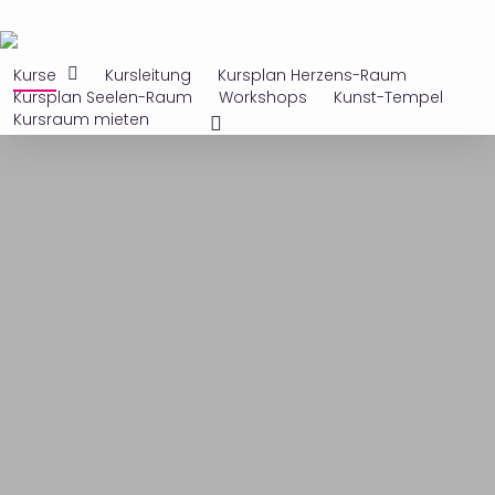
Skip
to
Kurse
Kursleitung
Kursplan Herzens-Raum
main
Start
»
Embodiment & Regulation
Kursplan Seelen-Raum
Workshops
Kunst-Tempel
content
instagram
Kursraum mieten