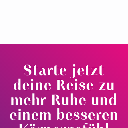
Tobias
à 120 min
€ 47 für Hansefit-Mitglieder | € 59
anmelden
Telefon
Starte jetzt
deine Reise zu
mehr Ruhe und
einem besseren