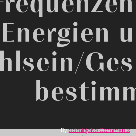
Frequenzen
Energien u
hlsein/Ges
bestim
By
adminjo
No Comments