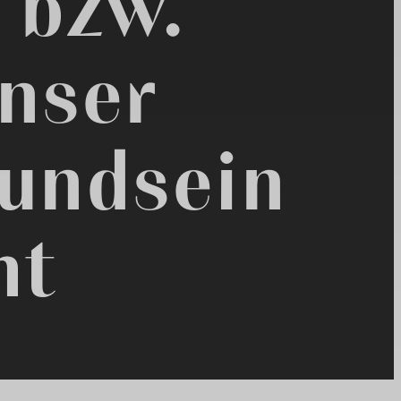
 bzw.
nser
undsein
mt